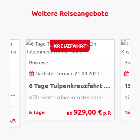
Weitere Reiseangebote
KREUZFAHRT
© Bildquelle: nicko cruises Schiffsreisen GmbH
© Bildq
Busreise
Busrei
Nächster Termin: 21.04.2027
Näc
27
6 Tage Tulpenkreuzfahrt - Ein Tulpenmeer für die Sinne
Peru und Chile - Von den Schätzen der Inka bis in die Weiten der Atacama-Wüste
Köln-Rotterdam-Amsterdam-Köln
Machu Picchu - Titicacasee - Atacama-Wüste - Santiago de Chile
929,00 €
6 Tage
15 Ta
ab
p.P.
 €
p.P.