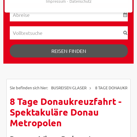
Impressum
Datenschutz
REISEN FINDEN
BUSREISEN GLASER
8 TAGE DONAUKREUZF
8 Tage Donaukreuzfahrt -
Spektakuläre Donau
Metropolen