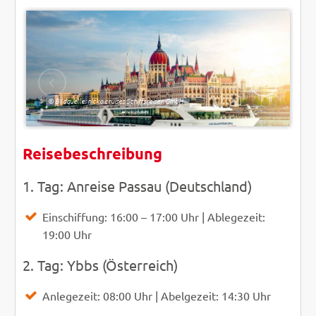
Bild
© Bildquelle: nicko cruises Schiffsreisen GmbH
ZURÜCK
WEITER
Reisebeschreibung
1. Tag: Anreise Passau (Deutschland)
Einschiffung: 16:00 – 17:00 Uhr | Ablegezeit:
19:00 Uhr
2. Tag: Ybbs (Österreich)
Anlegezeit: 08:00 Uhr | Abelgezeit: 14:30 Uhr