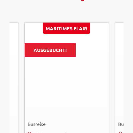
MARITIMES FLAIR
AUSGEBUCHT!
Rene Legrand
denio10
© Tourismuszentrale Rostock & Warnemünde
© Easy
Busreise
Busrei