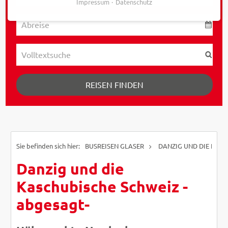
Impressum
Datenschutz
REISEN FINDEN
BUSREISEN GLASER
DANZIG UND DIE KASC
Danzig und die
Kaschubische Schweiz -
abgesagt-