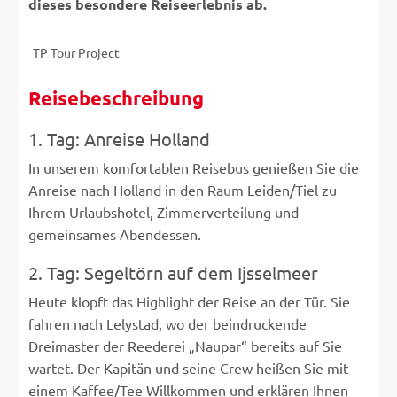
dieses besondere Reiseerlebnis ab.
Freddy Schinkel
© Freddy Schinkel
TP Tour Project
TP T
Reisebeschreibung
ZURÜCK
WEITER
1. Tag: Anreise Holland
In unserem komfortablen Reisebus genießen Sie die
Anreise nach Holland in den Raum Leiden/Tiel zu
Ihrem Urlaubshotel, Zimmerverteilung und
gemeinsames Abendessen.
2. Tag: Segeltörn auf dem Ijsselmeer
Heute klopft das Highlight der Reise an der Tür. Sie
fahren nach Lelystad, wo der beindruckende
Dreimaster der Reederei „Naupar“ bereits auf Sie
wartet. Der Kapitän und seine Crew heißen Sie mit
einem Kaffee/Tee Willkommen und erklären Ihnen