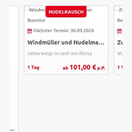
© Easy-BUS
© Wei
NUDELRAUSCH
Busreise
Busrei
Nächster Termin: 30.09.2026
Näc
Windmüller und Nudelmacher
Zwie
Unterwegs in und um Riesa
Volksf
101,00 €
1 Tag
1 Tag
ab
p.P.
27
Peru und Chile - Von den Schätzen der Inka bis in die Weiten der Atacama-Wüste