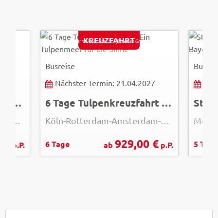
refresh(
KREUZFAHRT
© Bildquelle: nicko cruises Schiffsreisen GmbH
© Easy
Busreise
Busrei
26
Nächster Termin: 21.04.2027
Näc
Straubing, Regensburg und der Bayerische Wald -abgesagt-
6 Tage Tulpenkreuzfahrt - Ein Tulpenmeer für die Sinne
Möglichkeit Besuch Gäubodenvolksfest in Straubing
Köln-Rotterdam-Amsterdam-Köln
 €
929,00 €
6 Tage
5 Tage
p.P.
ab
p.P.