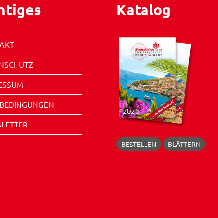
htiges
Katalog
AKT
NSCHUTZ
ESSUM
EBEDINGUNGEN
LETTER
BESTELLEN
BLÄTTERN