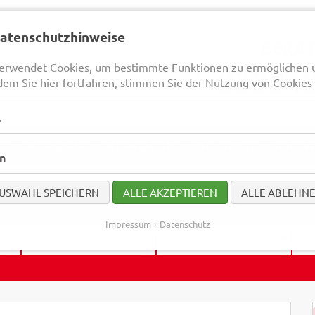
Datenschutzhinweise
erwendet Cookies, um bestimmte Funktionen zu ermöglichen 
dem Sie hier fortfahren, stimmen Sie der Nutzung von Cookies 
l
en
Reiseländer
Reisekalender
Bus mieten
Linienv
en
USWAHL SPEICHERN
ALLE AKZEPTIEREN
ALLE ABLEHN
Impressum
Datenschutz