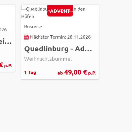
WEITER
Jürgen Meusel
ADVENT
© Quedlinburg-Tourismus-Marketing/IMG
Busreise
2026
Nächster Termin: 28.11.2026
Zwiebelmarkt Weimar
Quedlinburg - Advent in den Höfen
Weihnachtsbummel
€
p.P.
49,00 €
1 Tag
ab
p.P.
eyetronic - Fot
© Easy-BUS
Busreise
Nächste
1 Tag