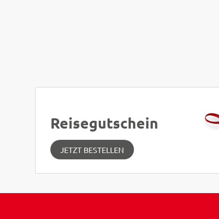
,00 €
p.P.
Reisegutschein
JETZT BESTELLEN