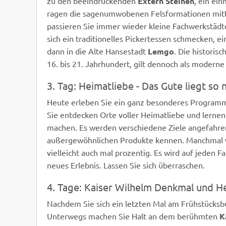
zu den beeindruckenden
Extern Steinen
, ein ei
ragen die sagenumwobenen Felsformationen mit
passieren Sie immer wieder kleine Fachwerkstädte
sich ein traditionelles Pickertessen schmecken, e
dann in die Alte Hansestadt
Lemgo
. Die historis
16. bis 21. Jahrhundert, gilt dennoch als modern
3. Tag: Heimatliebe - Das Gute liegt so 
Heute erleben Sie ein ganz besonderes Programm,
Sie entdecken Orte voller Heimatliebe und lernen
machen. Es werden verschiedene Ziele angefahren
außergewöhnlichen Produkte kennen. Manchmal wo
vielleicht auch mal prozentig. Es wird auf jeden F
neues Erlebnis. Lassen Sie sich überraschen.
4. Tage: Kaiser Wilhelm Denkmal und H
Nachdem Sie sich ein letzten Mal am Frühstücksbu
Unterwegs machen Sie Halt an dem berühmten
K