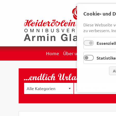
Cookie- und 
Diese Webseite v
zu verbessern. In
Essenziel
Navigation
Home
Über uns
Reisekategori
Statistik
überspringen
A