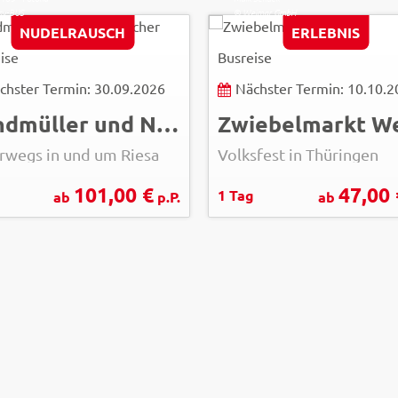
sy-BUS
© Weimar GmbH
NUDELRAUSCH
ERLEBNIS
ise
Busreise
chster Termin: 30.09.2026
Nächster Termin: 10.10.
Windmüller und Nudelmacher
rwegs in und um Riesa
Volksfest in Thüringen
101,00 €
47,00 
g
1 Tag
ab
p.P.
ab