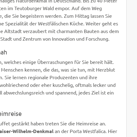
nmaliges Naturdenkmal in Deutschland. Bis zu 40 Meter
ten im Teutoburger Wald empor. Auf dem Weg
, die Sie begeistern werden. Zum Mittag lassen Sie
ine Spezialität der Westfälischen Küche. Weiter geht es
che Altstadt verzaubert mit charmanten Bauten aus dem
e Stadt und Zentrum von Innovation und Forschung.
nah
 welches einige Überraschungen für Sie bereit hält.
 Menschen kennen, die das, was sie tun, mit Herzblut
. Sie lernen regionale Produzenten und ihre
hlriechend oder eher kuschelig, oftmals lecker und
all abwechslungsreich und spannend, jedes Ziel ist ein
eimreise
ffet gestärkt haben treten Sie die Heimreise an.
aiser-Wilhelm-Denkmal
an der Porta Westfalica. Hier