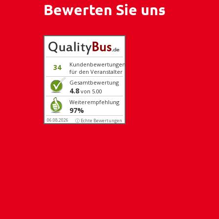
Bewerten Sie uns
Kundenbewertungen
34
für den Veranstalter
Gesamtbewertung
4.8
von 5.00
Weiterempfehlung
97%
06.08.2026
ⓘ Echte Bewertungen