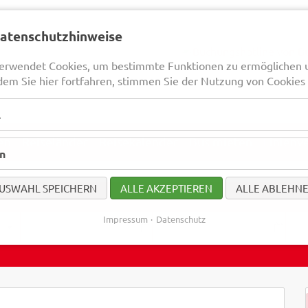
Datenschutzhinweise
erwendet Cookies, um bestimmte Funktionen zu ermöglichen 
dem Sie hier fortfahren, stimmen Sie der Nutzung von Cookies 
l
en
Reiseländer
Reisekalender
Bus mieten
Linienv
en
USWAHL SPEICHERN
ALLE AKZEPTIEREN
ALLE ABLEHN
Impressum
Datenschutz