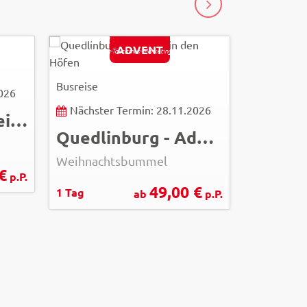
WEITER
Jürgen Meusel
ADVENT
© Quedlinburg-Tourismus-Marketing/IMG
Busreise
2026
Nächster Termin: 28.11.2026
Zwiebelmarkt Weimar
Quedlinburg - Advent in den Höfen
Weihnachtsbummel
€
p.P.
49,00 €
1 Tag
ab
p.P.
eyetronic - Fot
© Easy-BUS
Busreise
Nächste