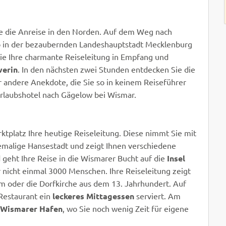
e die Anreise in den Norden. Auf dem Weg nach
p in der bezaubernden Landeshauptstadt Mecklenburg
e Ihre charmante Reiseleitung in Empfang und
werin
. In den nächsten zwei Stunden entdecken Sie die
r andere Anekdote, die Sie so in keinem Reiseführer
Urlaubshotel nach Gägelow bei Wismar.
tplatz Ihre heutige Reiseleitung. Diese nimmt Sie mit
emalige Hansestadt und zeigt Ihnen verschiedene
geht Ihre Reise in die Wismarer Bucht auf die
Insel
r nicht einmal 3000 Menschen. Ihre Reiseleitung zeigt
m oder die Dorfkirche aus dem 13. Jahrhundert. Auf
 Restaurant ein
leckeres Mittagessen
serviert. Am
Wismarer Hafen
, wo Sie noch wenig Zeit für eigene