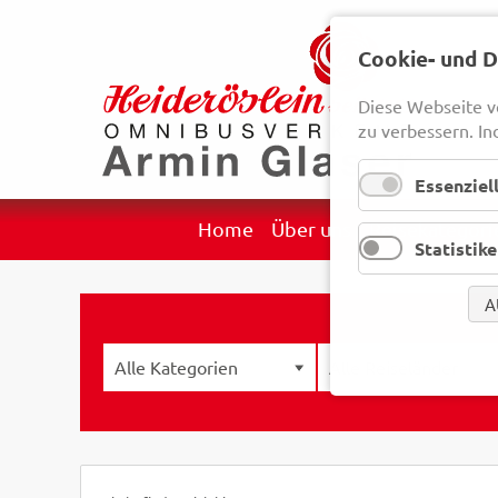
Cookie- und 
Diese Webseite v
zu verbessern. In
Essenziel
Navigation
Home
Über uns
Reisekategori
Statistik
überspringen
A