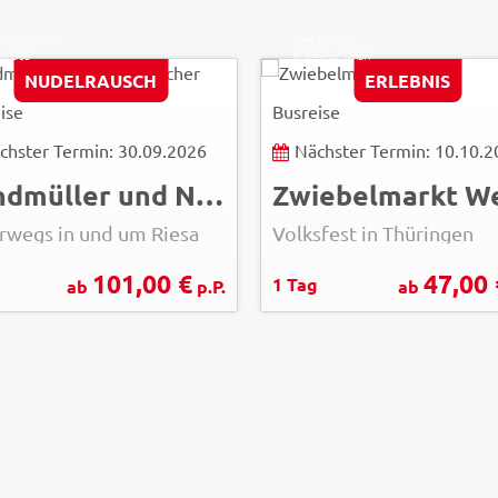
109 - Fotolia
Maik Schuck
sy-BUS
© Weimar GmbH
NUDELRAUSCH
ERLEBNIS
ise
Busreise
chster Termin: 30.09.2026
Nächster Termin: 10.10.
Windmüller und Nudelmacher
rwegs in und um Riesa
Volksfest in Thüringen
101,00 €
47,00 
g
1 Tag
ab
p.P.
ab