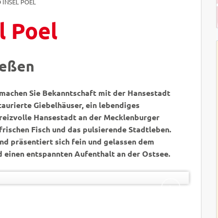
 INSEL POEL
l Poel
ießen
machen Sie Bekanntschaft mit der Hansestadt
aurierte Giebelhäuser, ein lebendiges
e reizvolle Hansestadt an der Mecklenburger
frischen Fisch und das pulsierende Stadtleben.
und präsentiert sich fein und gelassen dem
d einen entspannten Aufenthalt an der Ostsee.
D
©
WEITER