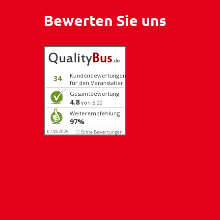
Bewerten Sie uns
Kundenbewertungen
34
für den Veranstalter
Gesamtbewertung
4.8
von 5.00
Weiterempfehlung
97%
07.08.2026
ⓘ Echte Bewertungen