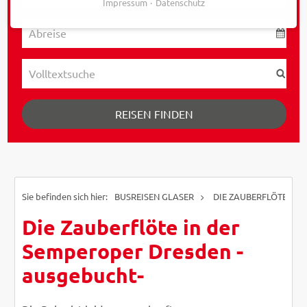
Impressum
Datenschutz
REISEN FINDEN
BUSREISEN GLASER
DIE ZAUBERFLÖTE IN 
Die Zauberflöte in der
Semperoper Dresden -
ausgebucht-