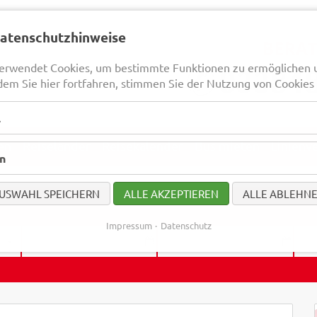
Datenschutzhinweise
erwendet Cookies, um bestimmte Funktionen zu ermöglichen 
dem Sie hier fortfahren, stimmen Sie der Nutzung von Cookies 
l
en
Reiseländer
Reisekalender
Bus mieten
Linienv
en
USWAHL SPEICHERN
ALLE AKZEPTIEREN
ALLE ABLEHN
Impressum
Datenschutz