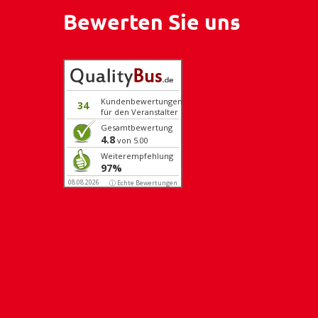
Bewerten Sie uns
Kundenbewertungen
34
für den Veranstalter
Gesamtbewertung
4.8
von 5.00
Weiterempfehlung
97%
08.08.2026
ⓘ Echte Bewertungen