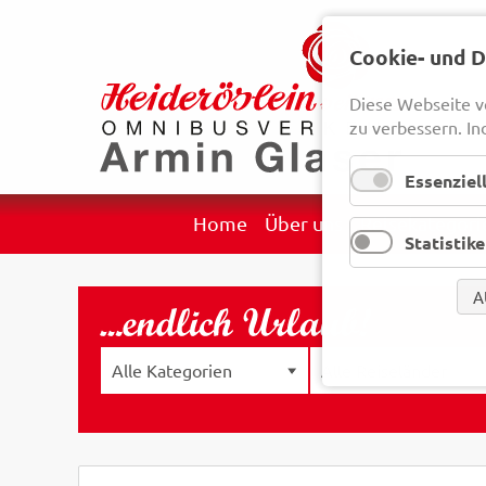
Cookie- und 
Diese Webseite v
zu verbessern. In
Essenziel
Navigation
Home
Über uns
Reisekategori
Statistik
überspringen
A