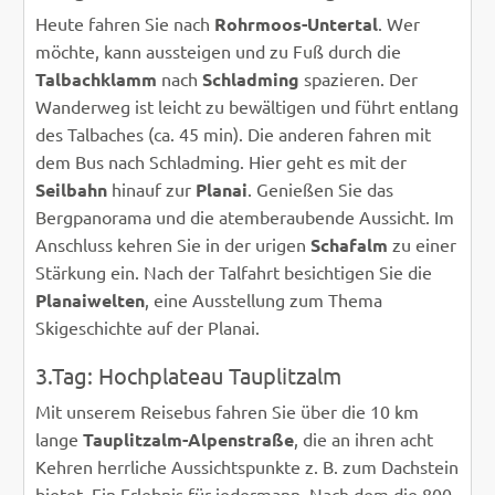
Heute fahren Sie nach
Rohrmoos-Untertal
. Wer
möchte, kann aussteigen und zu Fuß durch die
Talbachklamm
nach
Schladming
spazieren. Der
Wanderweg ist leicht zu bewältigen und führt entlang
des Talbaches (ca. 45 min). Die anderen fahren mit
dem Bus nach Schladming. Hier geht es mit der
Seilbahn
hinauf zur
Planai
. Genießen Sie das
Bergpanorama und die atemberaubende Aussicht. Im
Anschluss kehren Sie in der urigen
Schafalm
zu einer
Stärkung ein. Nach der Talfahrt besichtigen Sie die
Planaiwelten
, eine Ausstellung zum Thema
Skigeschichte auf der Planai.
3.Tag: Hochplateau Tauplitzalm
Mit unserem Reisebus fahren Sie über die 10 km
lange
Tauplitzalm-Alpenstraße
, die an ihren acht
Kehren herrliche Aussichtspunkte z. B. zum Dachstein
bietet. Ein Erlebnis für jedermann. Nach dem die 800