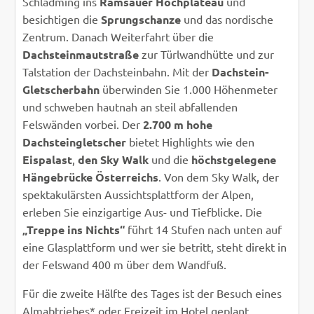
Schladming ins
Ramsauer Hochplateau
und
besichtigen die
Sprungschanze
und das nordische
Zentrum. Danach Weiterfahrt über die
Dachsteinmautstraße
zur Türlwandhütte und zur
Talstation der Dachsteinbahn. Mit der
Dachstein-
Gletscherbahn
überwinden Sie 1.000 Höhenmeter
und schweben hautnah an steil abfallenden
Felswänden vorbei. Der
2.700 m hohe
Dachsteingletscher
bietet Highlights wie den
Eispalast
,
den Sky Walk
und die
höchstgelegene
Hängebrücke Österreichs
. Von dem Sky Walk, der
spektakulärsten Aussichtsplattform der Alpen,
erleben Sie einzigartige Aus- und Tiefblicke. Die
„Treppe ins Nichts“
führt 14 Stufen nach unten auf
eine Glasplattform und wer sie betritt, steht direkt in
der Felswand 400 m über dem Wandfuß.
Für die zweite Hälfte des Tages ist der Besuch eines
Almabtriebes* oder Freizeit im Hotel geplant.