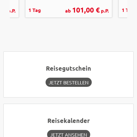
 €
101,00 €
1 Tag
1 Tag
p.P.
ab
p.P.
Reisegutschein
JETZT BESTELLEN
Reisekalender
JETZT ANSEHEN