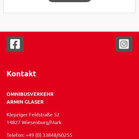
Kontakt
OMNIBUSVERKEHR
ARMIN GLASER
Klepziger Feldstraße 52
14827 Wiesenburg/Mark
Telefon: +49 (0) 33848/60255