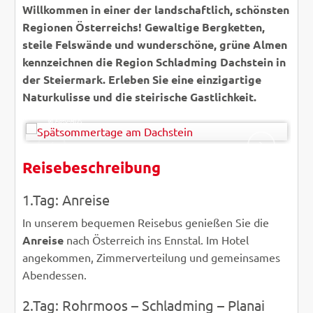
Willkommen in einer der landschaftlich, schönsten
Regionen Österreichs! Gewaltige Bergketten,
steile Felswände und wunderschöne, grüne Almen
kennzeichnen die Region Schladming Dachstein in
der Steiermark. Erleben Sie eine einzigartige
Naturkulisse und die steirische Gastlichkeit.
Christa Eder - Fotolia
© Easy-BUS
Reisebeschreibung
ZURÜCK
WEITER
1.Tag: Anreise
In unserem bequemen Reisebus genießen Sie die
Anreise
nach Österreich ins Ennstal. Im Hotel
angekommen, Zimmerverteilung und gemeinsames
Abendessen.
2.Tag: Rohrmoos – Schladming – Planai