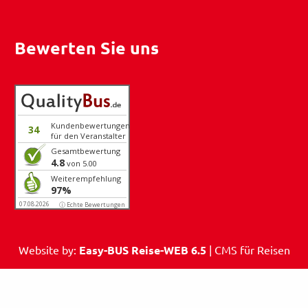
Bewerten Sie uns
Kundenbewertungen
34
für den Veranstalter
Gesamtbewertung
4.8
von 5.00
Weiterempfehlung
97%
07.08.2026
ⓘ Echte Bewertungen
Website by:
Easy-BUS Reise-WEB 6.5
| CMS für Reisen