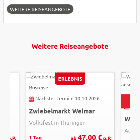
WEITERE REISEANGEBOTE
Weitere Reiseangebote
Maik Schuck
© Weimar GmbH
Peter E
ERLEBNIS
© Easy
Busreise
Busrei
26
Nächster Termin: 10.10.2026
AU
Näc
e
Zwiebelmarkt Weimar
Volksfest in Thüringen
Auskl
 €
47,00 €
1 Tag
p.P.
ab
p.P.