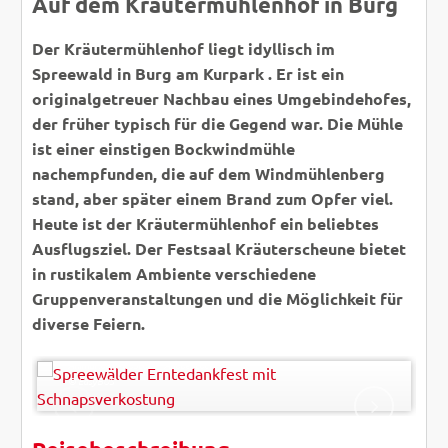
Auf dem Kräutermühlenhof in Burg
Der Kräutermühlenhof liegt idyllisch im
Spreewald in Burg am Kurpark . Er ist ein
originalgetreuer Nachbau eines Umgebindehofes,
der früher typisch für die Gegend war. Die Mühle
ist einer einstigen Bockwindmühle
nachempfunden, die auf dem Windmühlenberg
stand, aber später einem Brand zum Opfer viel.
Heute ist der Kräutermühlenhof ein beliebtes
Ausflugsziel. Der Festsaal Kräuterscheune bietet
in rustikalem Ambiente verschiedene
Gruppenveranstaltungen und die Möglichkeit für
diverse Feiern.
Animaflora PicsStock - AdobeStock
© EasyBUS
ZURÜCK
WEITER