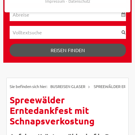
Impressum
Datenschutz
REISEN FINDEN
BUSREISEN GLASER
SPREEWÄLDER ERNTE
Spreewälder
Erntedankfest mit
Schnapsverkostung