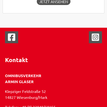
JETZT ANSEHEN
Kontakt
OMNIBUSVERKEHR
ARMIN GLASER
Klepziger Feldstraße 52
14827 Wiesenburg/Mark
Telefon: +49 (0) 33848/60255