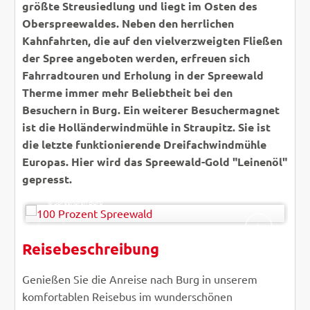
größte Streusiedlung und liegt im Osten des
Oberspreewaldes. Neben den herrlichen
Kahnfahrten, die auf den vielverzweigten Fließen
der Spree angeboten werden, erfreuen sich
Fahrradtouren und Erholung in der Spreewald
Therme immer mehr Beliebtheit bei den
Besuchern in Burg. Ein weiterer Besuchermagnet
ist die Holländerwindmühle in Straupitz. Sie ist
die letzte funktionierende Dreifachwindmühle
Europas. Hier wird das Spreewald-Gold "Leinenöl"
gepresst.
-
© Spreehafen Burg
Reisebeschreibung
ZURÜCK
WEITER
Genießen Sie die Anreise nach Burg in unserem
komfortablen Reisebus im wunderschönen