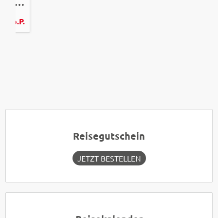
Weihnachtsmarkt Erfurt | Winterleuchten egapark
 €
p.P.
Reisegutschein
JETZT BESTELLEN