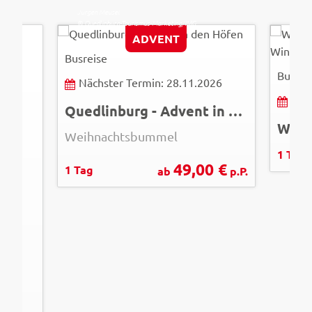
Jürgen Meusel
© Quedlinburg-Tourismus-Marketing/IMG
Hans P.
ADVENT
© Stad
Busreise
Busrei
Nächster Termin: 28.11.2026
Näc
Quedlinburg - Advent in den Höfen
Weihnachtsbummel
1 Tag
49,00 €
1 Tag
ab
p.P.
26