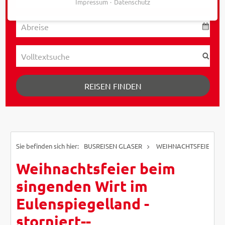
Impressum
Datenschutz
REISEN FINDEN
BUSREISEN GLASER
WEIHNACHTSFEIER BEI
Weihnachtsfeier beim
singenden Wirt im
Eulenspiegelland -
storniert--