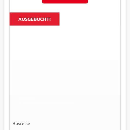
AUSGEBUCHT!
Rene Legrand
© Tourismuszentrale Rostock & Warnemünde
Busreise