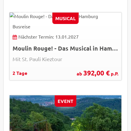
Matthew Murphy
© Matthew Murphy
MUSICAL
Busreise
Nächster Termin: 13.01.2027
Moulin Rouge! - Das Musical in Hamburg
Mit St. Pauli Kieztour
392,00 €
2 Tage
ab
p.P.
EVENT