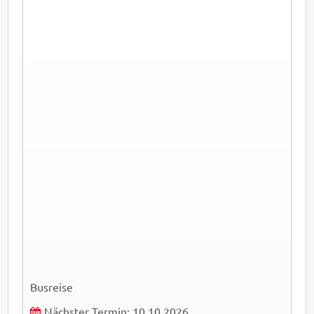
Maik Schuck
© Weimar GmbH
Busreise
Nächster Termin: 10.10.2026