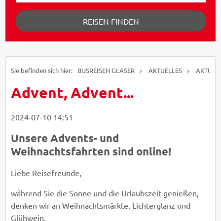
REISEN FINDEN
BUSREISEN GLASER
AKTUELLES
AKTUELL
Advent, Advent...
2024-07-10 14:51
Unsere Advents- und
Weihnachtsfahrten sind online!
Zerbor - AdobeStock
© EasyBUS
Liebe Reisefreunde,
während Sie die Sonne und die Urlaubszeit genießen,
denken wir an Weihnachtsmärkte, Lichterglanz und
Glühwein.