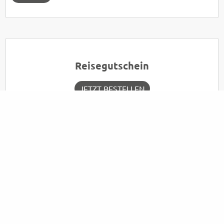
Reisegutschein
JETZT BESTELLEN
Reisekalender
JETZT ANSEHEN