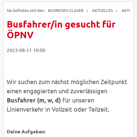
BUSREISEN GLASER
AKTUELLES
AKTUELL
Busfahrer/in gesucht für
ÖPNV
Studio Mike
VadimGuzhva
- Fotolia
WavebreakMediaMicro
Easy-BUS
- Fotolia
© Easy-
- AdobeStock
© Easy-
2023-08-21 10:00
© Easy-BUS
BUS
© EasyBUS
BUS
Wir suchen zum nächst möglichen Zeitpunkt
einen engagierten und zuverlässigen
Busfahrer (m, w, d)
für unseren
Linienverkehr in Vollzeit oder Teilzeit.
Deine Aufgaben: