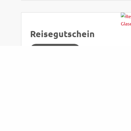
Reisegutschein
JETZT BESTELLEN
Kontakt
Wic
OMNIBUSVERKEHR
KONT
ARMIN GLASER
DATE
Klepziger Feldstraße 52