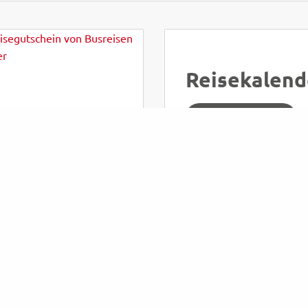
Reisekalend
JETZT ANSEHEN
htiges
Katalog
AKT
NSCHUTZ