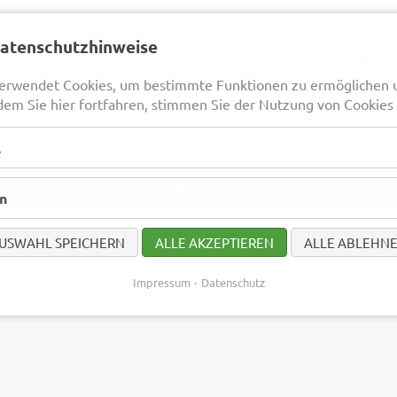
Datenschutzhinweise
erwendet Cookies, um bestimmte Funktionen zu ermöglichen 
dem Sie hier fortfahren, stimmen Sie der Nutzung von Cookies 
l
en
Reiseländer
Reisekalender
Bus mieten
Linienv
en
USWAHL SPEICHERN
ALLE AKZEPTIEREN
ALLE ABLEHN
Impressum
Datenschutz