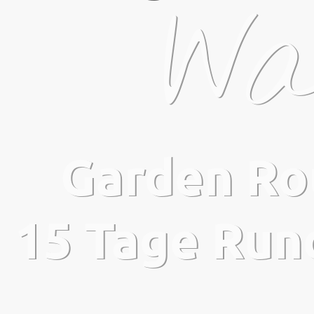
Wa
Garden Rou
15 Tage Rund