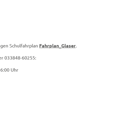
igen Schulfahrplan
Fahrplan_Glaser
.
er 033848-60255:
16:00 Uhr