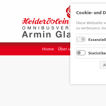
Cookie- und 
Diese Webseite v
zu verbessern. In
Essenziel
Navigation
Home
Über uns
Reisekategori
Statistik
überspringen
A