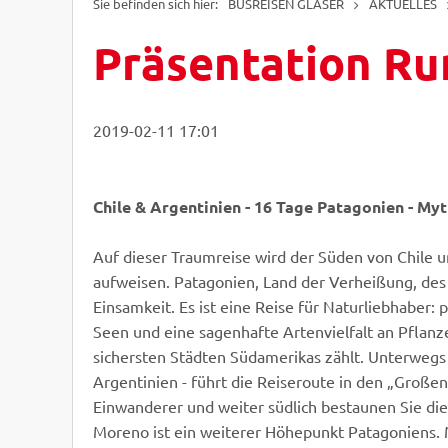
BUSREISEN GLASER
AKTUELLES
Präsentation Ru
can&able - Fotolia
sunsinger - Fotolia
2019-02-11 17:01
© Easy-BUS
© Easy-BUS
Chile & Argentinien - 16 Tage Patagonien - My
Auf dieser Traumreise wird der Süden von Chile u
aufweisen. Patagonien, Land der Verheißung, des 
Einsamkeit. Es ist eine Reise für Naturliebhaber
Seen und eine sagenhafte Artenvielfalt an Pflanz
sichersten Städten Südamerikas zählt. Unterwegs
Argentinien - führt die Reiseroute in den „Große
Einwanderer und weiter südlich bestaunen Sie die
Moreno ist ein weiterer Höhepunkt Patagoniens. 