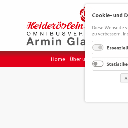
Cookie- und 
Diese Webseite v
zu verbessern. In
Essenziel
Navigation
Home
Über uns
Reisekategori
Statistik
überspringen
A