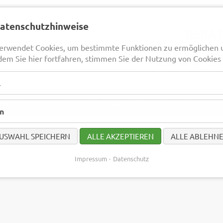
Datenschutzhinweise
erwendet Cookies, um bestimmte Funktionen zu ermöglichen 
dem Sie hier fortfahren, stimmen Sie der Nutzung von Cookies 
l
en
Reiseländer
Reisekalender
Bus mieten
Linienv
en
USWAHL SPEICHERN
ALLE AKZEPTIEREN
ALLE ABLEHN
Impressum
Datenschutz