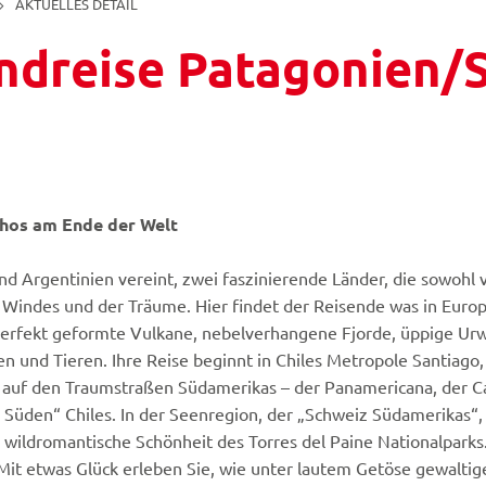
AKTUELLES DETAIL
ndreise Patagonien/
Dmitry Pichugin - Fotolia
Ekaterina Pokrovsk
© Easy-BUS
© Easy-BUS
thos am Ende der Welt
nd Argentinien vereint, zwei faszinierende Länder, die sowoh
Windes und der Träume. Hier findet der Reisende was in Europ
: perfekt geformte Vulkane, nebelverhangene Fjorde, üppige U
en und Tieren. Ihre Reise beginnt in Chiles Metropole Santiago
 auf den Traumstraßen Südamerikas – der Panamericana, der Car
n Süden“ Chiles. In der Seenregion, der „Schweiz Südamerikas“,
 wildromantische Schönheit des Torres del Paine Nationalparks.
Mit etwas Glück erleben Sie, wie unter lautem Getöse gewalti