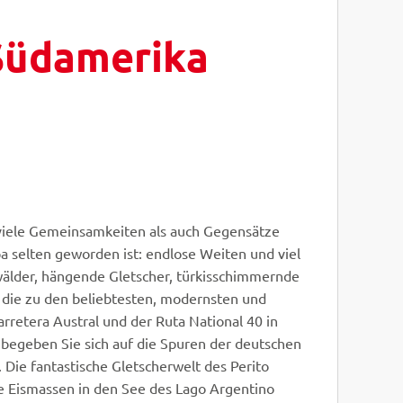
Südamerika
y - Fotolia
MaciejBledowski - Fotolia
© Easy-BUS
l viele Gemeinsamkeiten als auch Gegensätze
a selten geworden ist: endlose Weiten und viel
rwälder, hängende Gletscher, türkisschimmernde
, die zu den beliebtesten, modernsten und
retera Austral und der Ruta National 40 in
 begeben Sie sich auf die Spuren der deutschen
 Die fantastische Gletscherwelt des Perito
ge Eismassen in den See des Lago Argentino