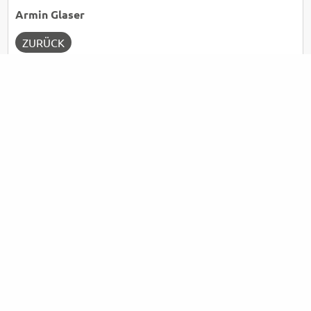
Armin Glaser
ZURÜCK
Reisegutschein
JETZT BESTELLEN
Reisekalender
JETZT ANSEHEN