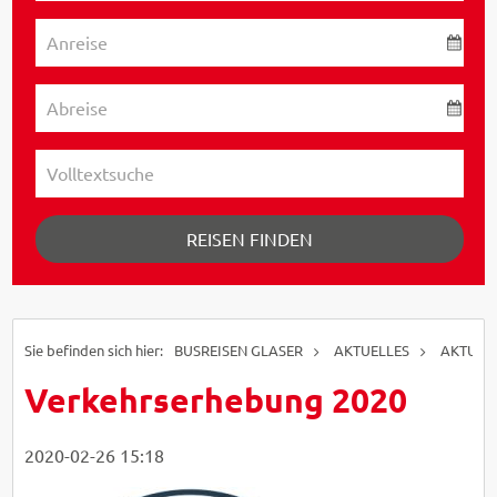
REISEN FINDEN
BUSREISEN GLASER
AKTUELLES
AKTUELL
Verkehrserhebung 2020
2020-02-26 15:18