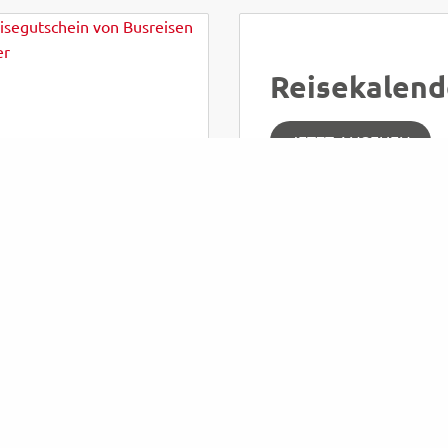
Reisekalend
JETZT ANSEHEN
htiges
Katalog
AKT
NSCHUTZ
BESTELLEN
BLÄTTERN
ESSUM