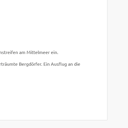
Frank Deterding
© Easy-BUS
enstreifen am Mittelmeer ein.
träumte Bergdörfer. Ein Ausflug an die