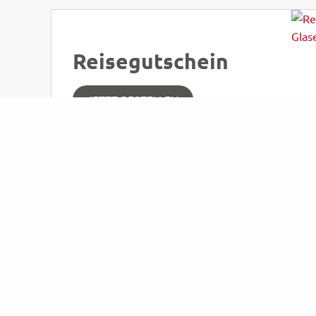
Reisegutschein
JETZT BESTELLEN
Kontakt
Wic
OMNIBUSVERKEHR
KONT
ARMIN GLASER
DATE
Klepziger Feldstraße 52
IMPR
14827 Wiesenburg/Mark