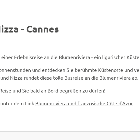
izza - Cannes
Peter Eckert
© Easy-BUS
einer Erlebnisreise an die Blumenriviera - ein ligurischer Küst
Sonnenstunden und entdecken Sie berühmte Küstenorte und ver
und Nizza rundet diese tolle Busreise an die Blumenriviera ab.
 Reise und Sie bald an Bord begrüßen zu dürfen!
e unter dem Link
Blumenriviera und französische Côte d'Azur