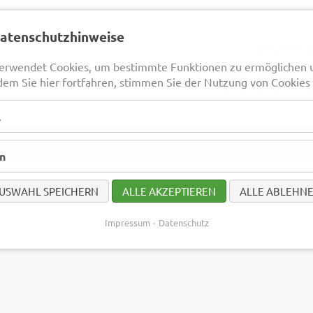
Datenschutzhinweise
erwendet Cookies, um bestimmte Funktionen zu ermöglichen 
dem Sie hier fortfahren, stimmen Sie der Nutzung von Cookies 
l
en
Reiseländer
Reisekalender
Bus mieten
Linienv
en
USWAHL SPEICHERN
ALLE AKZEPTIEREN
ALLE ABLEHN
Impressum
Datenschutz