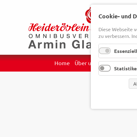
Cookie- und 
Diese Webseite v
zu verbessern. In
Essenziel
Navigation
Home
Über uns
Reisekategori
Statistik
überspringen
A