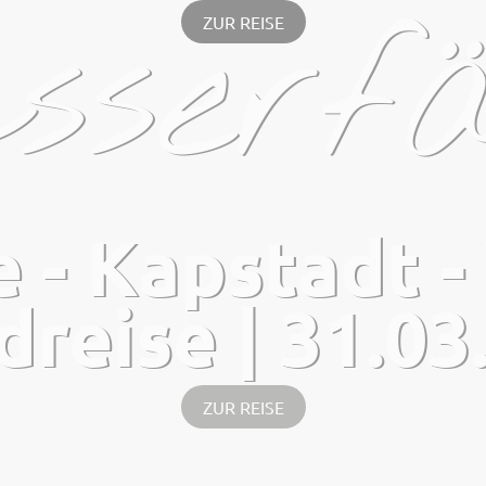
sserfä
ZUR REISE
- Kapstadt - 
reise | 31.03.
ZUR REISE