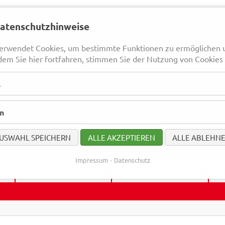
Datenschutzhinweise
erwendet Cookies, um bestimmte Funktionen zu ermöglichen 
dem Sie hier fortfahren, stimmen Sie der Nutzung von Cookies 
l
en
Reiseländer
Reisekalender
Bus mieten
Linienv
en
USWAHL SPEICHERN
ALLE AKZEPTIEREN
ALLE ABLEHN
Impressum
Datenschutz