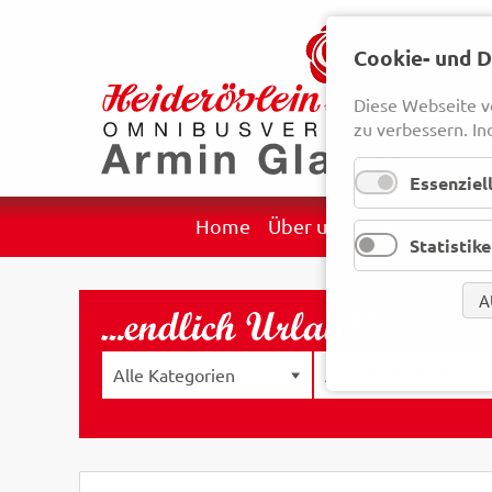
Cookie- und 
Diese Webseite v
zu verbessern. In
Essenziel
Navigation
Home
Über uns
Reisekategori
Statistik
überspringen
A