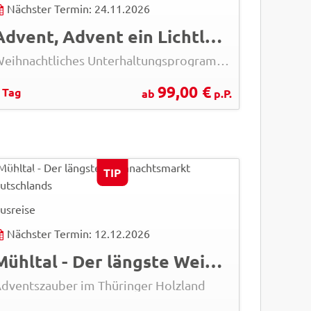
Nächster Termin: 24.11.2026
Advent, Advent ein Lichtlein brennt...
Weihnachtliches Unterhaltungsprogramm in Finsterwalde
99,00 €
 Tag
ab
p.P.
GT77 - AdobeStock
TIP
© Easy-BUS
usreise
Nächster Termin: 12.12.2026
Mühltal - Der längste Weihnachtsmarkt Deutschlands
dventszauber im Thüringer Holzland