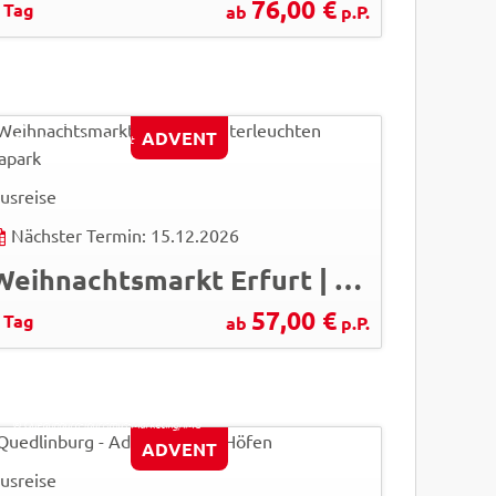
76,00 €
 Tag
ab
p.P.
Hans P. Szyszka
ADVENT
© Stadtverwaltung Erfurt
usreise
Nächster Termin: 15.12.2026
Weihnachtsmarkt Erfurt | Winterleuchten egapark
57,00 €
 Tag
ab
p.P.
Jürgen Meusel
© Quedlinburg-Tourismus-Marketing/IMG
ADVENT
usreise