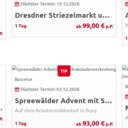
Nächster Termin: 19.12.2026
Dresdner Striezelmarkt und Christstollenfahrt
ig
99,00 €
1 Tag
ab
p.P.
P.
1
larionovao - Fotolia
© Easy-BUS
TIP
Busreise
B
Nächster Termin: 03.12.2026
Spreewälder Advent mit Schokoladenverkostung
sburg und in Chemnitz
Auf dem Kräutermühlenhof in Burg
A
P.
93,00 €
1 Tag
ab
p.P.