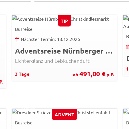
alexgres - Fotolia
© Easy-BUS
TIP
Busreise
B
Nächster Termin: 13.12.2026
Adventsreise Nürnberger Christkindlesmarkt
Lichterglanz und Lebkuchenduft
1
491,00 €
3 Tage
ab
p.P.
P.
eyetronic - Fotolia
© Easy-BUS
ADVENT
Busreise
B