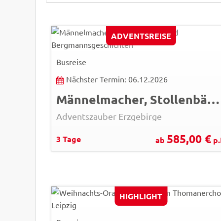
Pixstore -Fotolia
ADVENTSREISE
© Easy-BUS
Busreise
Nächster Termin: 06.12.2026
Männelmacher, Stollenbäcker und Bergmannsgeschichten
Adventszauber Erzgebirge
585,00 €
3 Tage
ab
p.
Dirk Brzoska
HIGHLIGHT
© LTM Leipzig