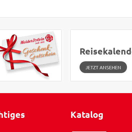
Reisekalend
JETZT ANSEHEN
htiges
Katalog