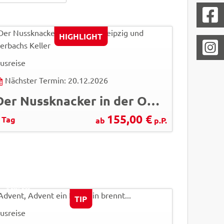
HIGHLIGHT
usreise
Nächster Termin: 20.12.2026
Der Nussknacker in der Oper Leipzig und Auerbachs Keller
155,00 €
 Tag
ab
p.P.
pressmaster - Fotolia
© Easy-BUS
TIP
usreise