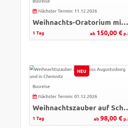
Busreise
Nächster Termin: 11.12.2026
Weihnachts-Oratorium mit dem Thomanerchor Leipz
150,00 €
1 Tag
ab
p.
LianeM - AdobeStock
NEU
© Easy-BUS
Busreise
Nächster Termin: 01.12.2026
Weihnachtszauber auf Schloss Augustu
98,00 €
1 Tag
ab
p.