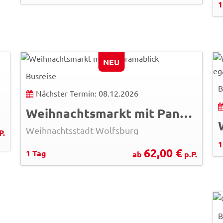
1
© Autostadt
NEU
Busreise
B
Nächster Termin: 08.12.2026
Weihnachtsmarkt mit Panoramablick
Weihnachtsstadt Wolfsburg
P.
1
62,00 €
1 Tag
ab
p.P.
B