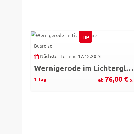
Peter Eckert
© Easy-BUS
TIP
Busreise
Nächster Termin: 17.12.2026
Wernigerode im Lichterglanz
76,00 €
1 Tag
ab
p.