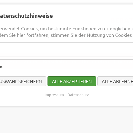
Datenschutzhinweise
erwendet Cookies, um bestimmte Funktionen zu ermöglichen 
dem Sie hier fortfahren, stimmen Sie der Nutzung von Cookies 
l
en
Reiseländer
Reisekalender
Bus mieten
Linienv
en
USWAHL SPEICHERN
ALLE AKZEPTIEREN
ALLE ABLEHN
Impressum
Datenschutz