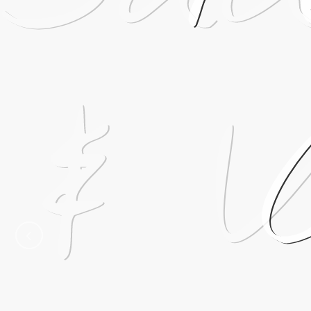
& V
ZURÜCK