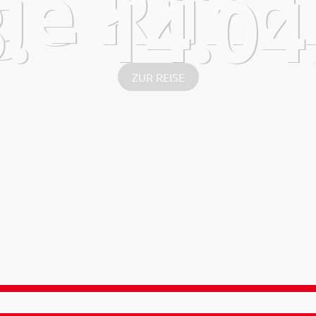
ge Rundr
. - 14.0
ZUR REISE