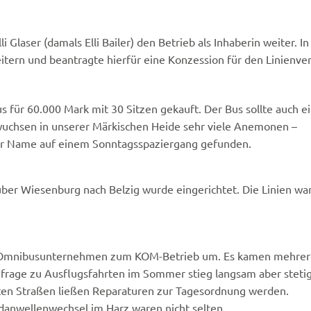
Glaser (damals Elli Bailer) den Betrieb als Inhaberin weiter. In
itern und beantragte hierfür eine Konzession für den Linienver
 für 60.000 Mark mit 30 Sitzen gekauft. Der Bus sollte auch e
uchsen in unserer Märkischen Heide sehr viele Anemonen –
er Name auf einem Sonntagsspaziergang gefunden.
ber Wiesenburg nach Belzig wurde eingerichtet. Die Linien war
und Omnibusunternehmen zum KOM-Betrieb um. Es kamen mehrer
frage zu Ausflugsfahrten im Sommer stieg langsam aber stetig
ten Straßen ließen Reparaturen zur Tagesordnung werden.
danwellenwechsel im Harz waren nicht selten.