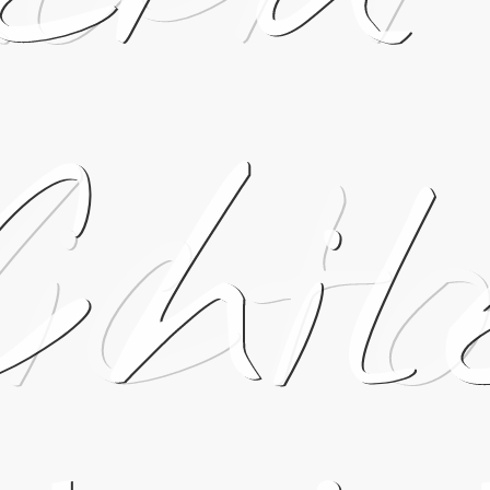
ict
Chil