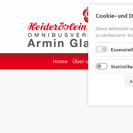
Cookie- und 
Diese Webseite v
zu verbessern. In
Essenziel
Navigation
Home
Über uns
Reisekategori
Statistik
überspringen
A