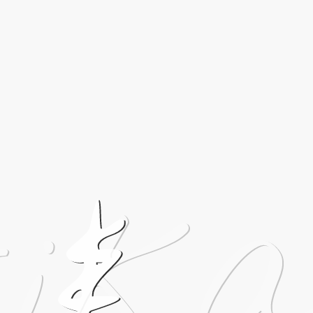
rik
 &