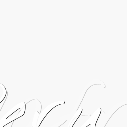
daf
eru