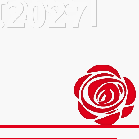
eise |
4.2027