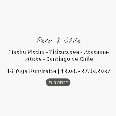
Peru & Chile
Machu Picchu - Titicacasee - Atacama-
Wüste - Santiago de Chile
16 Tage Rundreise | 12.08. - 27.08.2027
ZUR REISE